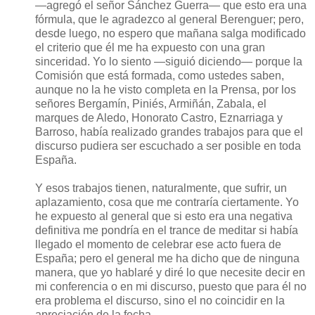
—agregó el señor Sánchez Guerra— que esto era una
fórmula, que le agradezco al general Berenguer; pero,
desde luego, no espero que mañana salga modificado
el criterio que él me ha expuesto con una gran
sinceridad. Yo lo siento —siguió diciendo— porque la
Comisión que está formada, como ustedes saben,
aunque no la he visto completa en la Prensa, por los
señores Bergamín, Piniés, Armiñán, Zabala, el
marques de Aledo, Honorato Castro, Eznarriaga y
Barroso, había realizado grandes trabajos para que el
discurso pudiera ser escuchado a ser posible en toda
España.
Y esos trabajos tienen, naturalmente, que sufrir, un
aplazamiento, cosa que me contraría ciertamente. Yo
he expuesto al general que si esto era una negativa
definitiva me pondría en el trance de meditar si había
llegado el momento de celebrar ese acto fuera de
España; pero el general me ha dicho que de ninguna
manera, que yo hablaré y diré lo que necesite decir en
mi conferencia o en mi discurso, puesto que para él no
era problema el discurso, sino el no coincidir en la
apreciación de la fecha.