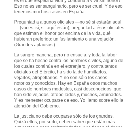
es el que respeta la vida y condena a vivir sin honor?
Eso no es ser sanguinario, pero es ser cruel. Y de eso
tenemos muchos casos en España.
Preguntad a algunos oficiales —no sé si estarán aquí
— (voces: sí, si, aquí están), preguntad a ésos oficiales
que estiman el honor por encima de la vida, qué
hubieran preferido: un fusilamiento o una vejación.
(Grandes aplausos.)
La sangre mancha, pero no ensucia, y toda la labor
que se ha hecho contra los hombres civiles, alguno de
los cuales continúa en el extranjero, y contra tantos
oficiales del Ejército, ha sido la de humillarlos,
vejarlos, atropellarlos. Y no son sólo los casos
notorios y conocidos. Hay en España otros muchos
casos de hombres modestos, casi desconocidos, que
han sido vejados, atropellados y, muchos, arruinados.
Y es menester ocuparse de eso. Yo llamo sobre ello la
atención del Gobierno.
La justicia no debe ocuparse sólo de los grandes.
Quizá ellos, por serlo, deben saber que están más